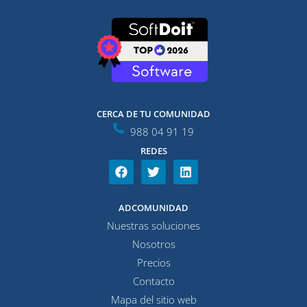
CERCA DE TU COMUNIDAD
988 04 91 19
REDES
F
T
L
a
w
i
c
i
n
e
t
k
ADCOMUNIDAD
b
t
e
Nuestras soluciones
o
e
d
o
r
i
Nosotros
k
n
Precios
Contacto
Mapa del sitio web