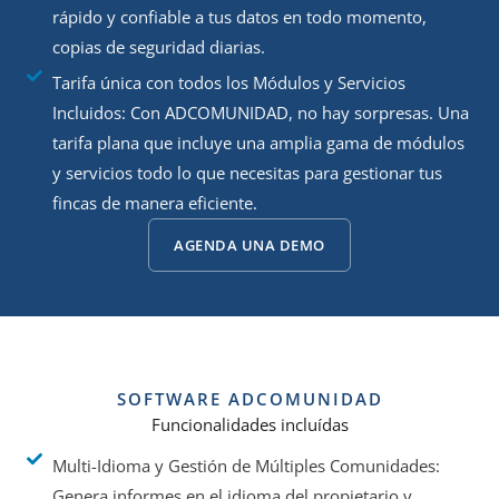
rápido y confiable a tus datos en todo momento,
i
t
o
e
copias de seguridad diarias.
l
o
s
s
i
s
Tarifa única con todos los Módulos y Servicios
…
…
d
…
Incluidos: Con ADCOMUNIDAD, no hay sorpresas. Una
a
tarifa plana que incluye una amplia gama de módulos
d
y servicios todo lo que necesitas para gestionar tus
…
fincas de manera eficiente.
AGENDA UNA DEMO
SOFTWARE ADCOMUNIDAD
Funcionalidades incluídas
Multi-Idioma y Gestión de Múltiples Comunidades:
Genera informes en el idioma del propietario y