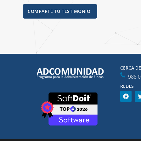
COMPARTE TU TESTIMONIO
CERCA D
988 0
REDES
F
a
c
e
b
o
o
k