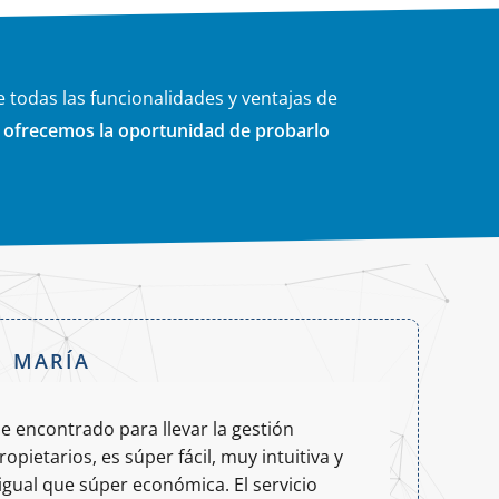
 todas las funcionalidades y ventajas de
e ofrecemos la oportunidad de probarlo
MARÍA
e encontrado para llevar la gestión
ADCO
pietarios, es súper fácil, muy intuitiva y
que f
igual que súper económica. El servicio
evit