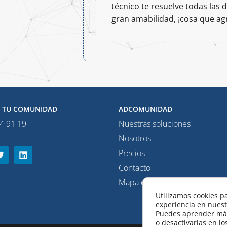
técnico te resuelve todas las
gran amabilidad, ¡cosa que 
E TU COMUNIDAD
ADCOMUNIDAD
4 91 19
Nuestras soluciones
Nosotros
T
L
Precios
w
i
i
n
Contacto
t
k
Mapa del sitio web
t
e
e
d
Utilizamos cookies pa
r
i
experiencia en nues
n
Puedes aprender más
o desactivarlas en l