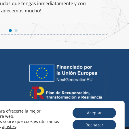
 dudas que tengas inmediatamente y con
para
agradecemos mucho!
ra ofrecerte la mejor
Aceptar
tra web.
 sobre qué cookies utilizamos
Rechazar
os
ajustes
.