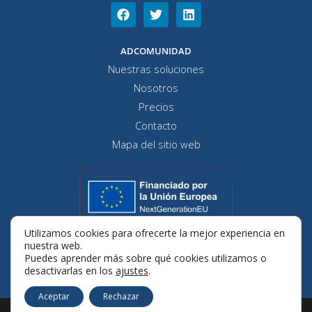
F
T
L
a
w
i
c
i
n
e
t
k
ADCOMUNIDAD
b
t
e
Nuestras soluciones
o
e
d
o
r
i
Nosotros
k
n
Precios
Contacto
Mapa del sitio web
Utilizamos cookies para ofrecerte la mejor experiencia en
nuestra web.
Puedes aprender más sobre qué cookies utilizamos o
desactivarlas en los
ajustes
.
Aceptar
Rechazar