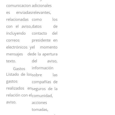
comunicacion
adicionales
es enviadas
relevantes,
relacionadas
como los
con el aviso,
datos de
incluyendo
contacto del
correos
presidente en
electrónicos y
el momento
mensajes de
de la apertura
texto.
del aviso,
información
Gastos
Listado de los
sobre las
gastos
compañías de
realizados en
seguros de la
relación con el
comunidad,
aviso.
acciones
tomadas,