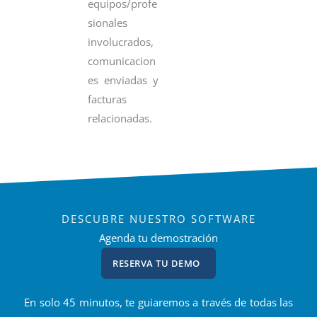
equipos/profe
sionales
involucrados,
comunicacion
es enviadas y
facturas
relacionadas.
DESCUBRE NUESTRO SOFTWARE
Agenda tu demostración
RESERVA TU DEMO
En solo 45 minutos, te guiaremos a través de todas las