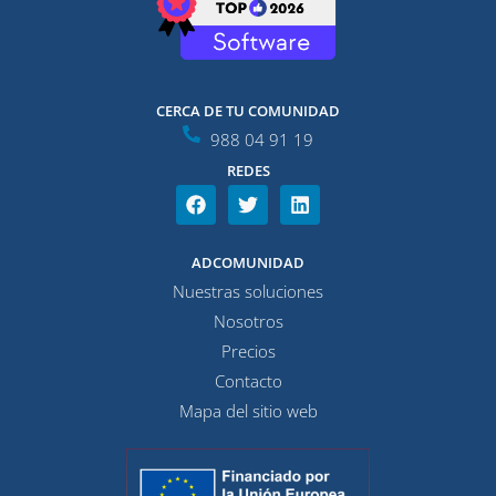
CERCA DE TU COMUNIDAD
988 04 91 19
REDES
F
T
L
a
w
i
c
i
n
e
t
k
ADCOMUNIDAD
b
t
e
Nuestras soluciones
o
e
d
o
r
i
Nosotros
k
n
Precios
Contacto
Mapa del sitio web